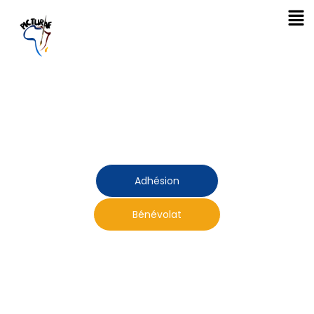
Bienvenue sur
Pictur'AF
Conctact
Adhésion
Bénévolat